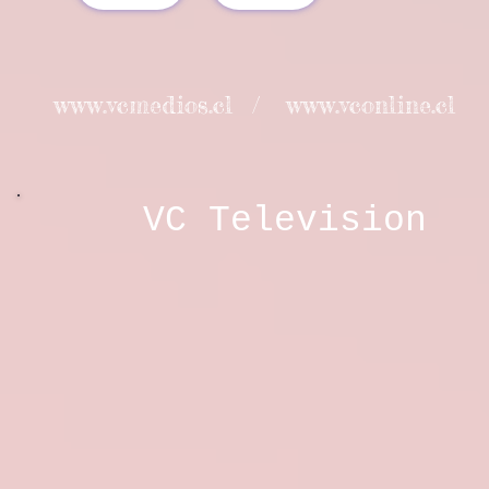
www.vcmedios.cl
/
www.vconline.cl
VC Television