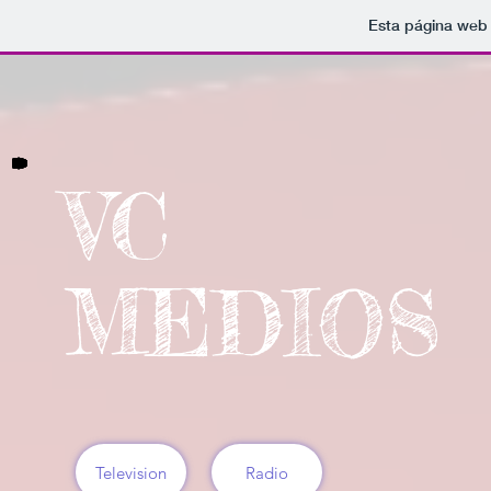
Esta página web 
VC
MEDIOS
Television
Radio